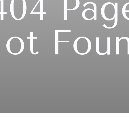
404 Pag
ot Fou